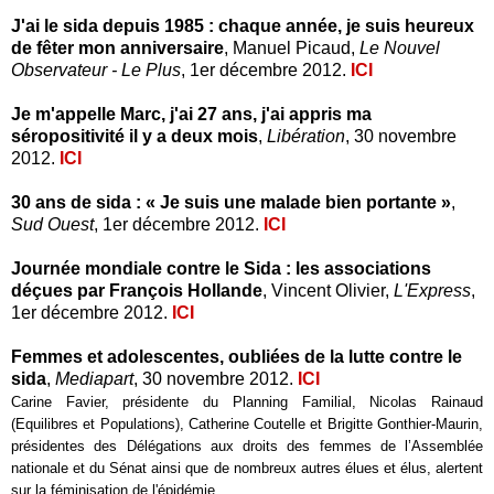
J'ai le sida depuis 1985 : chaque année, je suis heureux
de fêter mon anniversaire
, Manuel Picaud,
Le Nouvel
Observateur - Le Plus
, 1er décembre 2012.
ICI
Je m'appelle Marc, j'ai 27 ans, j'ai appris ma
séropositivité il y a deux mois
,
Libération
, 30 novembre
2012.
ICI
30 ans de sida : « Je suis une malade bien portante »
,
Sud Ouest
, 1er décembre 2012.
ICI
Journée mondiale contre le Sida : les associations
déçues par François Hollande
, Vincent Olivier,
L'Express
,
1er décembre 2012.
ICI
Femmes et adolescentes, oubliées de la lutte contre le
sida
,
Mediapart
, 30 novembre 2012.
ICI
Carine Favier, présidente du Planning Familial, Nicolas Rainaud
(Equilibres et Populations), Catherine Coutelle et Brigitte Gonthier-Maurin,
présidentes des Délégations aux droits des femmes de l’Assemblée
nationale et du Sénat ainsi que de nombreux autres élues et élus, alertent
sur la féminisation de l'épidémie.