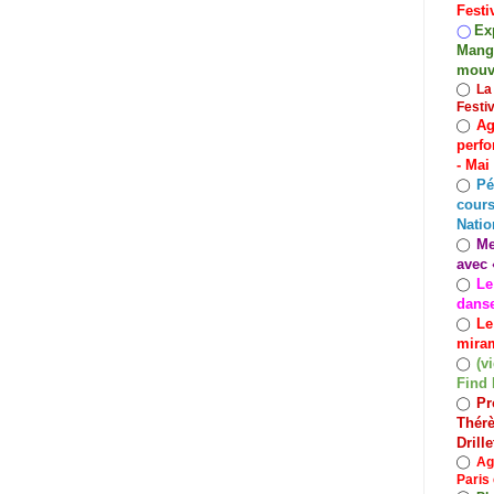
Festi
Exp
◯
Mango
mouv
◯
La
Festi
Ag
◯
perfo
- Mai
Pé
◯
cours
Natio
Me
◯
avec 
Le
◯
dans
Le
◯
miram
(v
◯
Find 
Pr
◯
Thérè
Drill
◯
Ag
Paris 