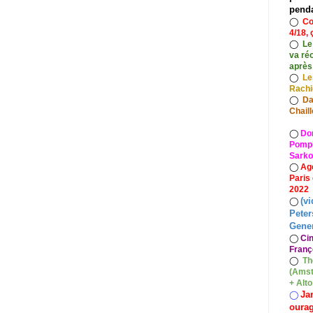
pend
◯
Co
4/18, 
◯
Le
va ré
après
◯
Le
Rach
◯
Da
Chaill
◯
Do
Pompid
Sarko
◯
Ag
Paris
2022
(vi
◯
Peter
Gener
◯
Ci
Franç
◯
Th
(Amst
+ Alt
Ja
◯
oura