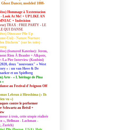
 Ghost Dancer, modeled 1888-
déos) Hommage à Xxxtentacion
 - Look At Me! + UP LIKE AN
NIAC + Indecision
vue) TRAX : FREE PARTY - LE
LE QUI DANSE
déos) Dinosaur Pile-Up
ume-Uni) - Nature Nurture
en Dächern" (sur les toits) -
ourg
déos) (featured Katerine): Jerem,
ent Rien À Branler + Alkpote,
/La Pire Interview (Konbini)
2020, deux "nouveaux" « West
tory » : un van Hove & De
aeker et un Spielberg
lm) Arte - « L'héritage de Pina
h »
danse au Festival d'Avignon Off
mas Lebrun à Hiroshima (« Ils
rien vu »)
aques contre le performer
 Schwartz au Brésil +
iew
mour à trois, cette utopie réalisée
 In », Hellman - Lachman -
, Zurich)
déo) Pile (Boston, USA), Hair