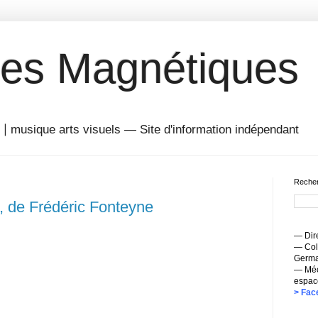
es Magnétiques
musique arts visuels — Site d'information indépendant
Recher
e, de Frédéric Fonteyne
— Dire
— Coll
Germai
— Méc
espac
> Fac