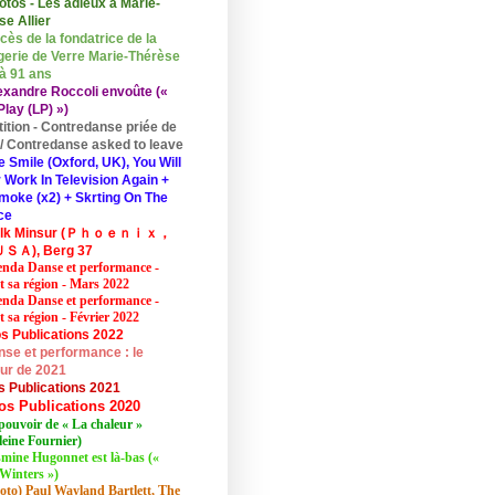
otos - Les adieux à Marie-
se Allier
cès de la fondatrice de la
erie de Verre Marie-Thérèse
 à 91 ans
exandre Roccoli envoûte («
lay (LP) »)
tition - Contredanse priée de
r / Contredanse asked to leave
e Smile (Oxford, UK), You Will
 Work In Television Again +
moke (x2) + Skrting On The
ce
elk Minsur (Ｐｈｏｅｎｉｘ，
ＳＡ), Berg 37
nda Danse et performance -
et sa région - Mars 2022
nda Danse et performance -
t sa région - Février 2022
s Publications 2022
se et performance : le
eur de 2021
s Publications 2021
os Publications 2020
pouvoir de « La chaleur »
eine Fournier)
mine Hugonnet est là-bas («
Winters »)
oto) Paul Wayland Bartlett, The