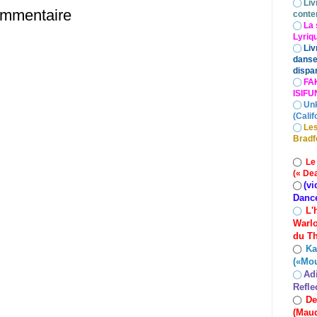
◯
Liv
ommentaire
conte
◯
La 
Lyriq
◯
Liv
danse
dispar
◯
FA
ISIF
◯
Un
(Calif
◯
Les
Bradf
◯
Le
(« De
(vi
◯
Danc
L'
◯
Warlo
du Th
Ka
◯
(«Mo
Ad
◯
Refle
De
◯
(Maud