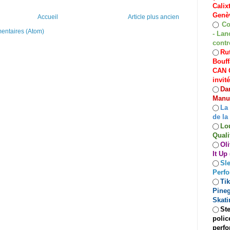
Calix
Genèv
Accueil
Article plus ancien
Co
◯
mentaires (Atom)
- Lan
contr
Rut
◯
Bouff
CAN C
invit
Dan
◯
Manuf
La
◯
de la
Lo
◯
Quali
Oli
◯
It Up
Sle
◯
Perf
Ti
◯
Pineg
Skati
Ste
◯
polic
perfo