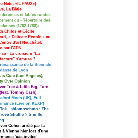
to Neto, «IL FAUX») -
e, La Bâtie
nférences et tables rondes
cement du «Répertoire des
edanses (1762-1788)»
h Childs et Cécile
ard, « Delicate People » au
entre d'art Neuchâtel,
ée par l'ADN
se - La croisière "La
acture" s'amuse ?
 renaissance de la Biennale
 danse de Lyon
uis Cole (Los Angeles),
ty Over Opinion
ver Tree & Little Big, Turn
 (feat. Tommy Cash)
aford Mods (UK), Full
ormance (Live on KEXP)
kTok · shlomoschmo : The
rove Shuffle > Shuffle
ng
ven Cohen arrêté par la
e à Vienne hier lors d'une
rmance 'pas invitée'