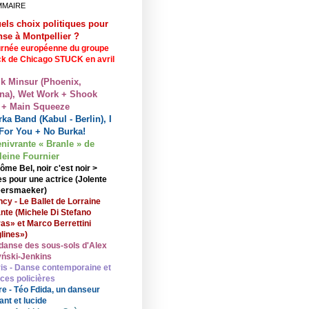
MMAIRE
els choix politiques pour
nse à Montpellier ?
rnée européenne du groupe
ck de Chicago STUCK en avril
lk Minsur (Phoenix,
na), Wet Work + Shook
 + Main Squeeze
ka Band (Kabul - Berlin), I
For You + No Burka!
enivrante « Branle » de
eine Fournier
ôme Bel, noir c'est noir >
s pour une actrice (Jolente
ersmaeker)
cy - Le Ballet de Lorraine
nte (Michele Di Stefano
ras» et Marco Berrettini
lines»)
danse des sous-sols d'Alex
ński-Jenkins
is - Danse contemporaine et
nces policières
re - Téo Fdida, un danseur
ant et lucide