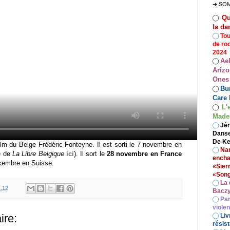
➜ SO
Qu
◯
la da
◯
Tou
de ro
2024
Ae
◯
Arizo
Ones
Bur
◯
Care 
L'
◯
Madel
◯
Jér
Danse
De Ke
lm du Belge Frédéric Fonteyne. Il est sorti le 7 novembre en
◯
Nan
le de
La Libre Belgique
ici
). Il sort le
28 novembre en France
encha
écembre en Suisse.
«Sier
«Song
◯
La 
1.12
Baczy
◯
Par
viole
◯
Liv
re:
résist