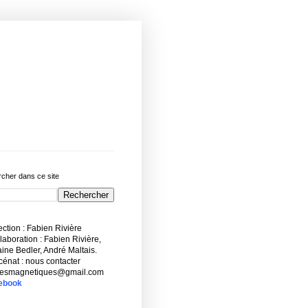
cher dans ce site
ction : Fabien Rivière
aboration : Fabien Rivière,
ne Bedler, André Maltais.
énat : nous contacter
esmagnetiques@gmail.com
ebook