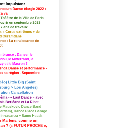
ant Impulstanz
ncours Danse élargie 2022 :
ça va
 Théâtre de la Ville de Paris
ouvrir en septembre 2023
 7 ans de travaux
s « Corps extrêmes » de
id Ouramdane
nse : La renaissance de
ot
mbrance : Danser le
ou, le Mitterrand, le
zy et le Macron ?
enda Danse et performance -
 et sa région - Septembre
déo) Little Big (Saint
sburg > Los Angeles),
ation Cancellation
néma - « Last Dance » avec
ois Berléand et La Ribot
e Mauskovic Dance Band
erdam), Dance Place Garage
o in vacanza + Same Heads
n Martens, comme un
gan ? (« FUTUR PROCHE »,