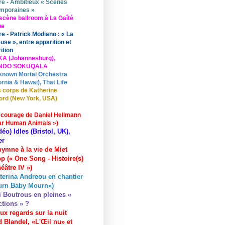
re - Ambitieux « Scènes
mporaines »
scène ballroom à La Gaîté
ue
re - Patrick Modiano : « La
use », entre apparition et
ition
KA (Johannesburg),
UNDO SOKUQALA
known Mortal Orchestra
ornia & Hawai), That Life
 corps de Katherine
ord (New York, USA)
 courage de Daniel Hellmann
ar Human Animals »)
déo) Idles (Bristol, UK),
er
hymne à la vie de Miet
p (« One Song - Histoire(s)
éâtre IV »)
terina Andreou en chantier
urn Baby Mourn»)
i Boutrous en pleines «
ctions » ?
ux regards sur la nuit
 Blandel, «L'Œil nu» et