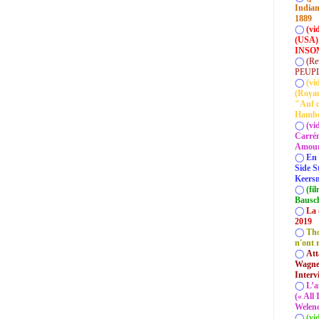
Indian
1889
◯
(vi
(USA)
INSOM
◯
(Re
PEUP
◯
(vi
(Roya
"Auf d
Hamb
◯
(vi
Carrém
Amour 
◯
En 
Side S
Keersm
◯
(fi
Bausc
◯
La 
2019
◯
Tho
n'ont 
◯
Att
Wagner
Interv
◯
L’a
(« All
Welenc
◯
(vi