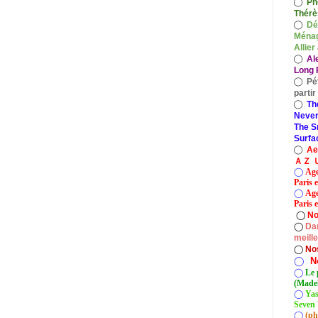
◯
Ph
Thérè
◯
Dé
Ménag
Allier
◯
Al
Long P
◯
Pé
parti
◯
Th
Never
The S
Surfa
◯
A
ＡＺ Ｕ
◯
Age
Paris 
◯
Age
Paris e
◯
No
◯
Dan
meill
◯
No
◯
N
◯
Le 
(Madel
◯
Yas
Seven 
◯
(ph