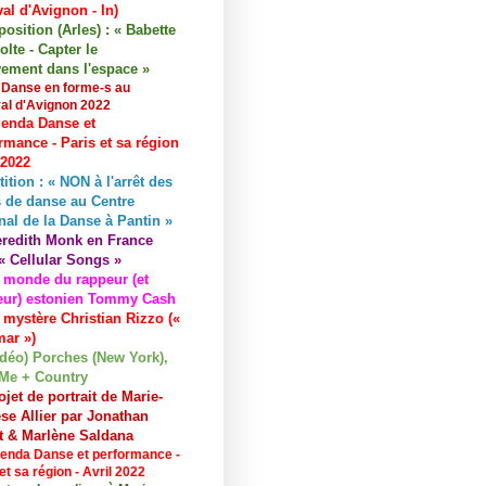
val d'Avignon - In)
osition (Arles) : « Babette
lte - Capter le
ement dans l'espace »
 Danse en forme-s au
val d'Avignon 2022
enda Danse et
rmance - Paris et sa région
 2022
tition : « NON à l'arrêt des
 de danse au Centre
nal de la Danse à Pantin »
redith Monk en France
« Cellular Songs »
 monde du rappeur (et
eur) estonien Tommy Cash
 mystère Christian Rizzo («
ar »)
idéo) Porches (New York),
Me + Country
ojet de portrait de Marie-
se Allier par Jonathan
et & Marlène Saldana
enda Danse et performance -
et sa région - Avril 2022