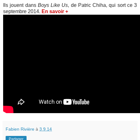
I
ls jouent dans
Boys Like Us
, de Patric Chiha, qui sort ce 3
septembre 2014.
En savoir +
Fabien Rivière
à
3.9.14
Partager