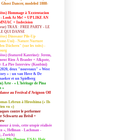
 Ghost Dancer, modeled 1888-
déos) Hommage à Xxxtentacion
 - Look At Me! + UP LIKE AN
NIAC + Indecision
vue) TRAX : FREE PARTY - LE
LE QUI DANSE
déos) Dinosaur Pile-Up
ume-Uni) - Nature Nurture
en Dächern" (sur les toits) -
ourg
déos) (featured Katerine): Jerem,
ent Rien À Branler + Alkpote,
/La Pire Interview (Konbini)
2020, deux "nouveaux" « West
tory » : un van Hove & De
aeker et un Spielberg
lm) Arte - « L'héritage de Pina
h »
danse au Festival d'Avignon Off
mas Lebrun à Hiroshima (« Ils
rien vu »)
aques contre le performer
 Schwartz au Brésil +
iew
mour à trois, cette utopie réalisée
 In », Hellman - Lachman -
, Zurich)
déo) Pile (Boston, USA), Hair