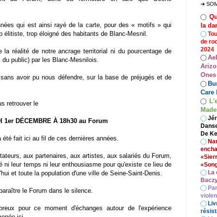
➜ SO
Qu
◯
nées qui est ainsi rayé de la carte, pour des « motifs » qui
la da
 élitiste, trop éloigné des habitants de Blanc-Mesnil.
◯
Tou
de ro
2024
la réalité de notre ancrage territorial ni du pourcentage de
Ae
◯
 du public) par les Blanc-Mesnilois.
Arizo
Ones
ns avoir pu nous défendre, sur la base de préjugés et de
Bur
◯
Care 
L'
◯
 retrouver le
Madel
◯
Jér
I 1er DÉCEMBRE À 18h30 au Forum
Danse
De Ke
 été fait ici au fil de ces dernières années.
◯
Nan
encha
tateurs, aux partenaires, aux artistes, aux salariés du Forum,
«Sier
 ni leur temps ni leur enthousiasme pour qu'existe ce lieu de
«Song
◯
La 
d'hui et toute la population d'une ville de Seine-Saint-Denis.
Baczy
◯
Par
araître le Forum dans le silence.
viole
◯
Liv
reux pour ce moment d'échanges autour de l'expérience
résist
menée ici.