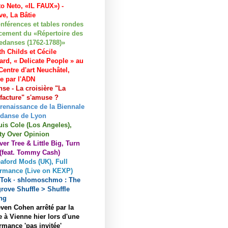
to Neto, «IL FAUX») -
e, La Bâtie
nférences et tables rondes
cement du «Répertoire des
edanses (1762-1788)»
h Childs et Cécile
ard, « Delicate People » au
entre d'art Neuchâtel,
ée par l'ADN
se - La croisière "La
acture" s'amuse ?
 renaissance de la Biennale
 danse de Lyon
uis Cole (Los Angeles),
ty Over Opinion
ver Tree & Little Big, Turn
 (feat. Tommy Cash)
aford Mods (UK), Full
ormance (Live on KEXP)
kTok · shlomoschmo : The
rove Shuffle > Shuffle
ng
ven Cohen arrêté par la
e à Vienne hier lors d'une
rmance 'pas invitée'