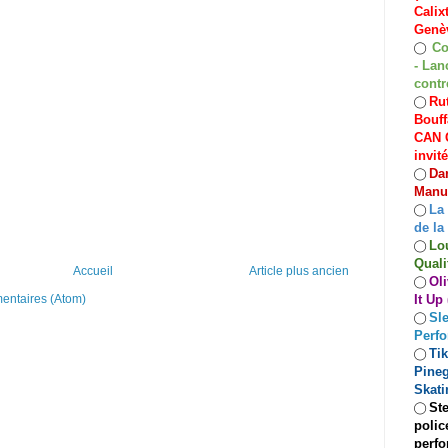
Calix
Genèv
Co
◯
- Lan
contr
Rut
◯
Bouff
CAN C
invit
Dan
◯
Manuf
La
◯
de la
Lo
◯
Quali
Accueil
Article plus ancien
Oli
◯
It Up
mentaires (Atom)
Sle
◯
Perf
Ti
◯
Pineg
Skati
Ste
◯
polic
perfo