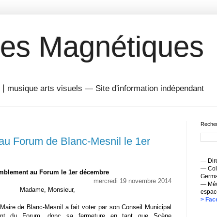
es Magnétiques
musique arts visuels — Site d'information indépendant
Recher
u Forum de Blanc-Mesnil le 1er
— Dire
— Coll
mblement au Forum le 1er décembre
Germai
mercredi 19 novembre 2014
— Méc
Madame, Monsieur,
espac
> Fac
Maire de Blanc-Mesnil a fait voter par son Conseil Municipal
ment du Forum, donc sa fermeture en tant que Scène