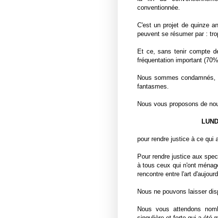
conventionnée.
C'est un projet de quinze an
peuvent se résumer par : trop
Et ce, sans tenir compte de 
fréquentation important (70%
Nous sommes condamnés, sa
fantasmes.
Nous vous proposons de nous
LUND
pour rendre justice à ce qui a
Pour rendre justice aux spec
à tous ceux qui n'ont ménagé
rencontre entre l'art d'aujour
Nous ne pouvons laisser disp
Nous vous attendons nomb
singulière et forte qui a été 