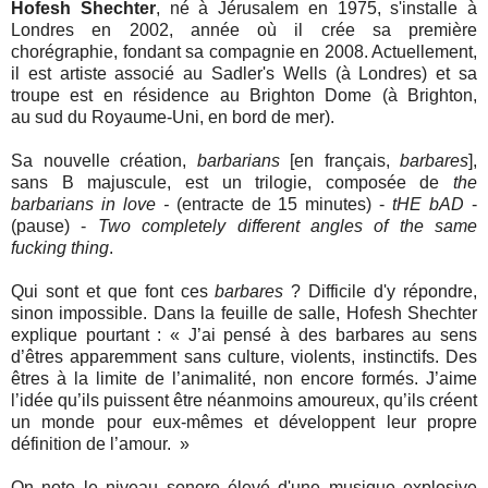
Hofesh Shechter
, né à Jérusalem en 1975, s'installe à
Londres en 2002, année où il crée sa première
chorégraphie, fondant sa compagnie en 2008. Actuellement,
il est artiste associé au Sadler's Wells (à Londres) et sa
troupe est en résidence au Brighton Dome (à Brighton,
au sud du Royaume-Uni, en bord de mer).
Sa nouvelle création,
barbarians
[en français,
barbares
],
sans B majuscule, est un trilogie, composée de
the
barbarians in love -
(entracte de 15 minutes) -
tHE bAD
-
(pause) -
Two completely different angles of the same
fucking thing
.
Qui sont et que font ces
barbares
? Difficile d'y répondre,
sinon impossible. Dans la feuille de salle, Hofesh Shechter
explique pourtant : « J’ai pensé à des barbares au sens
d’êtres apparemment sans culture, violents, instinctifs. D
es
êtres à la limite de l’animalité, non encore formés. J’aime
l’idée qu’ils puissent être néanmoins amoureux, qu’ils créent
un monde pour eux-mêmes et développent leur propre
définition de l’amour.
»
On note le niveau sonore
élevé d'une musique explosive