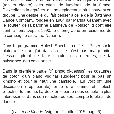
(rap et électro), des effets de lumières, de la fumée.
D'excellents interprètes, qui se déplacent le plus souvent en
groupe. Une gestuelle qui fait penser à celle de la Batsheva
Dance Company, fondée en 1964 par Martha Graham avec
le soutien de la baronne Batsheva de Rothschild dont elle
tient le nom. Depuis 1990, le chorégraphe en résidence de
la compagnie est Ohad Naharin.
Dans le programme,
Hofesh Shechter
confie :
«
Poser sur le
plateau ce que j’ai dans la tête n’est pas ma priorité.
J’essaie plutôt de faire circuler des énergies, de la
puissance, des émotions.
»
Dans la première partie (cf. photo ci-dessus) les costumes
de coton d'un blanc virginal suggèrent pour le bas un
kimono et pour le haut une camisole. En voix off, une
discussion (trop banale) entre une femme et
Hofesh
Shechter lui-même.
La deuxième partie nous semble la plus
intéressante, dans son relâché, où seul compte le plaisir de
danser.
(cahier
Le Monde
Avignon, 2 juillet 2015, page 6)