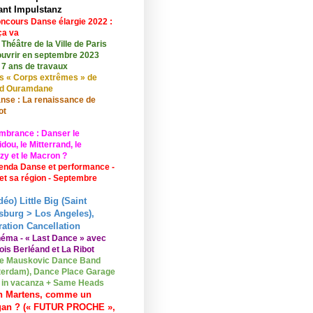
ant Impulstanz
ncours Danse élargie 2022 :
ça va
 Théâtre de la Ville de Paris
ouvrir en septembre 2023
 7 ans de travaux
s « Corps extrêmes » de
id Ouramdane
nse : La renaissance de
ot
mbrance : Danser le
ou, le Mitterrand, le
zy et le Macron ?
enda Danse et performance -
 et sa région - Septembre
déo) Little Big (Saint
sburg > Los Angeles),
ation Cancellation
néma - « Last Dance » avec
ois Berléand et La Ribot
e Mauskovic Dance Band
erdam), Dance Place Garage
o in vacanza + Same Heads
n Martens, comme un
gan ? (« FUTUR PROCHE »,