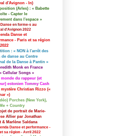
val d'Avignon - In)
osition (Arles) : « Babette
lte - Capter le
ement dans l'espace »
 Danse en forme-s au
val d'Avignon 2022
enda Danse et
rmance - Paris et sa région
 2022
tition : « NON à l'arrêt des
 de danse au Centre
nal de la Danse à Pantin »
redith Monk en France
« Cellular Songs »
 monde du rappeur (et
eur) estonien Tommy Cash
 mystère Christian Rizzo («
ar »)
idéo) Porches (New York),
Me + Country
ojet de portrait de Marie-
se Allier par Jonathan
et & Marlène Saldana
enda Danse et performance -
et sa région - Avril 2022