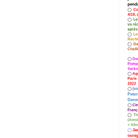
pend
◯
Co
4/18, 
◯
Le
va ré
après
◯
Le
Rach
◯
Da
Chaill
◯
Do
Pompid
Sarko
◯
Ag
Paris
2022
(vi
◯
Peter
Gener
◯
Ci
Franç
◯
Th
(Amst
+ Alt
Ja
◯
oura