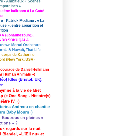
re - Ambitieux « Scènes
mporaines »
scène ballroom à La Gaîté
ue
re - Patrick Modiano : « La
use », entre apparition et
ition
KA (Johannesburg),
UNDO SOKUQALA
known Mortal Orchestra
ornia & Hawai), That Life
 corps de Katherine
ord (New York, USA)
 courage de Daniel Hellmann
ar Human Animals »)
déo) Idles (Bristol, UK),
er
hymne à la vie de Miet
p (« One Song - Histoire(s)
éâtre IV »)
terina Andreou en chantier
urn Baby Mourn»)
i Boutrous en pleines «
ctions » ?
ux regards sur la nuit
 Blandel, «L'Œil nu» et