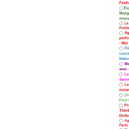
Festi
Exp
◯
Mango
mouv
◯
La
Festi
Ag
◯
perfo
- Mai
Pé
◯
cours
Natio
Me
◯
avec 
Le
◯
dans
Le
◯
miram
(v
◯
Find 
Pr
◯
Thérè
Drill
◯
Ag
Paris 