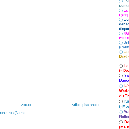
◯
Liv
conte
◯
La 
Lyriq
◯
Liv
danse
dispar
◯
FA
ISIF
◯
Un
(Calif
◯
Les
Bradf
◯
Le
(« De
(vi
◯
Danc
L'
◯
Warlo
du Th
Ka
◯
Accueil
Article plus ancien
(«Mo
Ad
◯
mentaires (Atom)
Refle
De
◯
(Maud