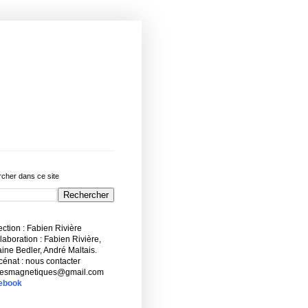
cher dans ce site
ction : Fabien Rivière
aboration : Fabien Rivière,
ne Bedler, André Maltais.
énat : nous contacter
esmagnetiques@gmail.com
ebook