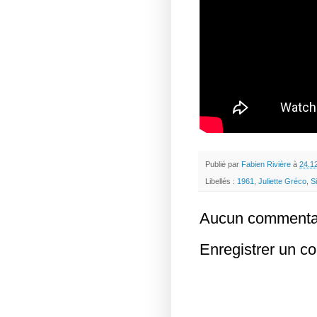
Publié par
Fabien Rivière
à
24.1
Libellés :
1961
,
Juliette Gréco
,
S
Aucun commentai
Enregistrer un c