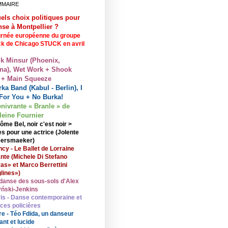
MMAIRE
els choix politiques pour
nse à Montpellier ?
rnée européenne du groupe
ck de Chicago STUCK en avril
lk Minsur (Phoenix,
na), Wet Work + Shook
 + Main Squeeze
ka Band (Kabul - Berlin), I
For You + No Burka!
enivrante « Branle » de
eine Fournier
ôme Bel, noir c'est noir >
s pour une actrice (Jolente
ersmaeker)
cy - Le Ballet de Lorraine
nte (Michele Di Stefano
ras» et Marco Berrettini
lines»)
danse des sous-sols d'Alex
ński-Jenkins
is - Danse contemporaine et
nces policières
re - Téo Fdida, un danseur
ant et lucide