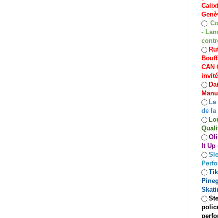
Calix
Genèv
Co
◯
- Lan
contr
Rut
◯
Bouff
CAN C
invit
Dan
◯
Manuf
La
◯
de la
Lo
◯
Quali
Oli
◯
It Up
Sle
◯
Perf
Ti
◯
Pineg
Skati
Ste
◯
polic
perfo