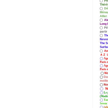
◯
Ph
Thérè
◯
Dé
Ménag
Allier
◯
Al
Long P
◯
Pé
parti
◯
Th
Never
The S
Surfa
◯
A
ＡＺ Ｕ
◯
Age
Paris 
◯
Age
Paris e
◯
No
◯
Dan
meill
◯
No
◯
N
◯
Le 
(Madel
◯
Yas
Seven 
◯
(ph