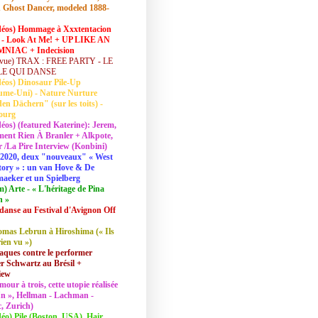
 Ghost Dancer, modeled 1888-
déos) Hommage à Xxxtentacion
 - Look At Me! + UP LIKE AN
NIAC + Indecision
vue) TRAX : FREE PARTY - LE
LE QUI DANSE
déos) Dinosaur Pile-Up
ume-Uni) - Nature Nurture
en Dächern" (sur les toits) -
ourg
déos) (featured Katerine): Jerem,
ent Rien À Branler + Alkpote,
/La Pire Interview (Konbini)
2020, deux "nouveaux" « West
tory » : un van Hove & De
aeker et un Spielberg
lm) Arte - « L'héritage de Pina
h »
danse au Festival d'Avignon Off
mas Lebrun à Hiroshima (« Ils
rien vu »)
aques contre le performer
 Schwartz au Brésil +
iew
mour à trois, cette utopie réalisée
 In », Hellman - Lachman -
, Zurich)
déo) Pile (Boston, USA), Hair