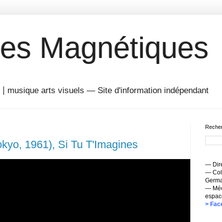
es Magnétiques
musique arts visuels — Site d'information indépendant
Recher
okyo, 1961), Si Tu T'Imagines
— Dire
— Coll
Germai
— Méc
espac
> Fac