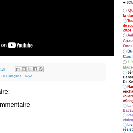
➜ SO
Qu
◯
la da
◯
Tou
de ro
2024
Ae
◯
Arizo
Ones
Bur
◯
Care 
L'
◯
Madel
2.20
◯
Jér
i Tu T'Imagines
,
Tokyo
Danse
De Ke
◯
Nan
re:
encha
«Sier
«Song
ommentaire
◯
La 
Baczy
◯
Par
viole
◯
Liv
résist