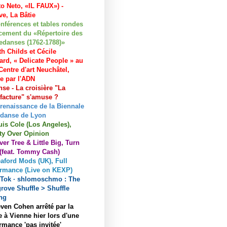
to Neto, «IL FAUX») -
e, La Bâtie
nférences et tables rondes
cement du «Répertoire des
edanses (1762-1788)»
h Childs et Cécile
ard, « Delicate People » au
entre d'art Neuchâtel,
ée par l'ADN
se - La croisière "La
acture" s'amuse ?
 renaissance de la Biennale
 danse de Lyon
uis Cole (Los Angeles),
ty Over Opinion
ver Tree & Little Big, Turn
 (feat. Tommy Cash)
aford Mods (UK), Full
ormance (Live on KEXP)
kTok · shlomoschmo : The
rove Shuffle > Shuffle
ng
ven Cohen arrêté par la
e à Vienne hier lors d'une
rmance 'pas invitée'