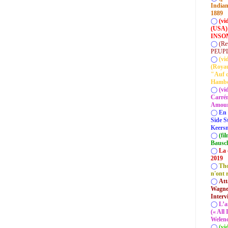
Indian
1889
◯
(vi
(USA)
INSOM
◯
(Re
PEUP
◯
(vi
(Roya
"Auf d
Hamb
◯
(vi
Carrém
Amour 
◯
En 
Side S
Keersm
◯
(fi
Bausc
◯
La 
2019
◯
Tho
n'ont 
◯
Att
Wagner
Interv
◯
L’a
(« All
Welenc
◯
(vi