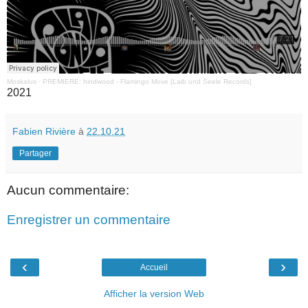
Moskalus
·
PREMIERE: hindwood - Flamingo Move [Laib und Seele Records]
2021
Fabien Rivière
à
22.10.21
Partager
Aucun commentaire:
Enregistrer un commentaire
‹
›
Accueil
Afficher la version Web