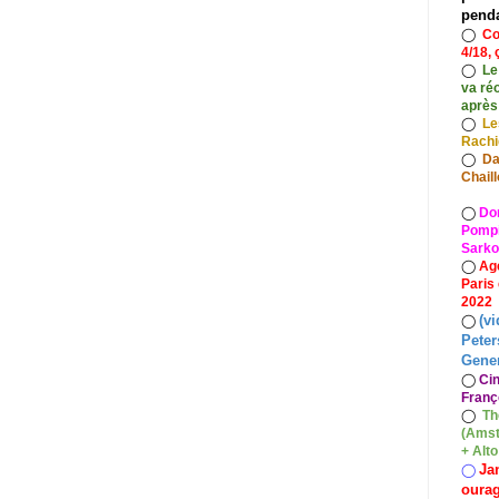
pend
◯
Co
4/18, 
◯
Le
va ré
après
◯
Le
Rach
◯
Da
Chaill
◯
Do
Pompid
Sarko
◯
Ag
Paris
2022
(vi
◯
Peter
Gener
◯
Ci
Franç
◯
Th
(Amst
+ Alt
Ja
◯
oura