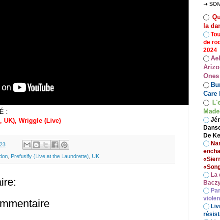
➜ SO
Qu
◯
la da
◯
Tou
de ro
2024
Ae
◯
Arizo
Ones
Bur
◯
Care 
L'
◯
Madel
É :
◯
Jér
UK), Wriggle (Live)
Danse
De Ke
◯
Nan
.23
encha
don
,
Prefusify (Live at the Laundrette)
,
UK
«Sier
«Song
◯
La 
re:
Baczy
◯
Par
viole
ommentaire
◯
Liv
résist