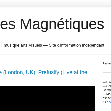
es Magnétiques
musique arts visuels — Site d'information indépendant
Recher
(London, UK), Prefusify (Live at the
— Dire
— Coll
Germai
— Méc
espac
> Fac