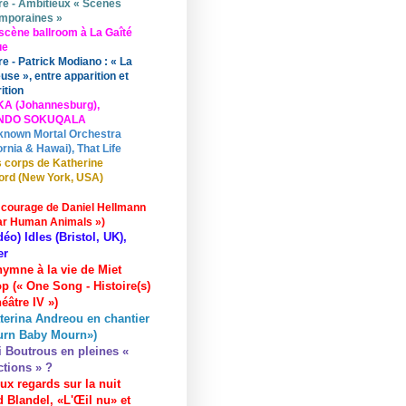
re - Ambitieux « Scènes
mporaines »
scène ballroom à La Gaîté
ue
re - Patrick Modiano : « La
use », entre apparition et
ition
KA (Johannesburg),
UNDO SOKUQALA
known Mortal Orchestra
ornia & Hawai), That Life
 corps de Katherine
ord (New York, USA)
 courage de Daniel Hellmann
ar Human Animals »)
déo) Idles (Bristol, UK),
er
hymne à la vie de Miet
p (« One Song - Histoire(s)
éâtre IV »)
terina Andreou en chantier
urn Baby Mourn»)
i Boutrous en pleines «
ctions » ?
ux regards sur la nuit
 Blandel, «L'Œil nu» et