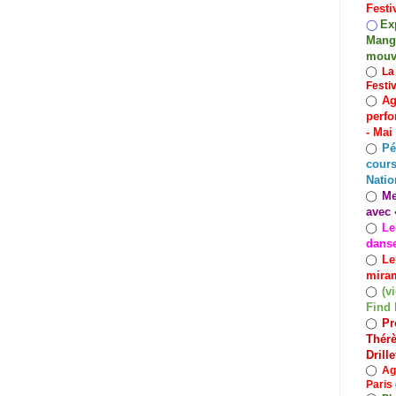
Festi
Exp
◯
Mango
mouv
◯
La
Festi
Ag
◯
perfo
- Mai
Pé
◯
cours
Natio
Me
◯
avec 
Le
◯
dans
Le
◯
miram
(v
◯
Find 
Pr
◯
Thérè
Drill
◯
Ag
Paris 