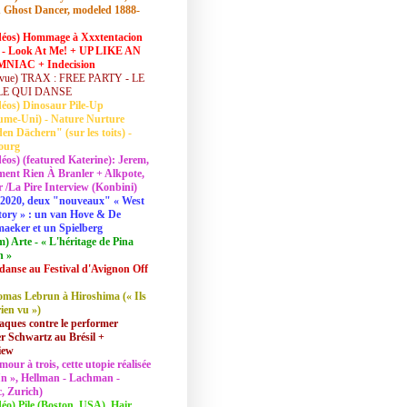
 Ghost Dancer, modeled 1888-
déos) Hommage à Xxxtentacion
 - Look At Me! + UP LIKE AN
NIAC + Indecision
vue) TRAX : FREE PARTY - LE
LE QUI DANSE
déos) Dinosaur Pile-Up
ume-Uni) - Nature Nurture
en Dächern" (sur les toits) -
ourg
déos) (featured Katerine): Jerem,
ent Rien À Branler + Alkpote,
/La Pire Interview (Konbini)
2020, deux "nouveaux" « West
tory » : un van Hove & De
aeker et un Spielberg
lm) Arte - « L'héritage de Pina
h »
danse au Festival d'Avignon Off
mas Lebrun à Hiroshima (« Ils
rien vu »)
aques contre le performer
 Schwartz au Brésil +
iew
mour à trois, cette utopie réalisée
 In », Hellman - Lachman -
, Zurich)
déo) Pile (Boston, USA), Hair