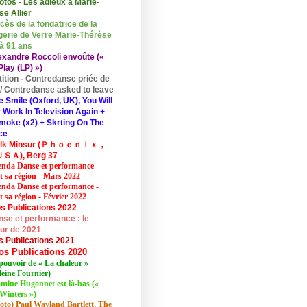
otos - Les adieux à Marie-
se Allier
cès de la fondatrice de la
erie de Verre Marie-Thérèse
 à 91 ans
exandre Roccoli envoûte («
lay (LP) »)
tition - Contredanse priée de
r / Contredanse asked to leave
e Smile (Oxford, UK), You Will
 Work In Television Again +
moke (x2) + Skrting On The
ce
elk Minsur (Ｐｈｏｅｎｉｘ，
ＳＡ), Berg 37
nda Danse et performance -
et sa région - Mars 2022
nda Danse et performance -
t sa région - Février 2022
s Publications 2022
se et performance : le
eur de 2021
s Publications 2021
os Publications 2020
pouvoir de « La chaleur »
eine Fournier)
mine Hugonnet est là-bas («
Winters »)
oto) Paul Wayland Bartlett, The