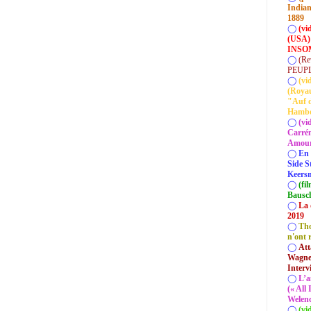
Indian
1889
◯
(vi
(USA)
INSOM
◯
(Re
PEUP
◯
(vi
(Roya
"Auf d
Hamb
◯
(vi
Carrém
Amour 
◯
En 
Side S
Keersm
◯
(fi
Bausc
◯
La 
2019
◯
Tho
n'ont 
◯
Att
Wagner
Interv
◯
L’a
(« All
Welenc
◯
(vi