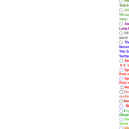
◯
Ph
Thérè
◯
Dé
Ménag
Allier
◯
Al
Long P
◯
Pé
parti
◯
Th
Never
The S
Surfa
◯
A
ＡＺ Ｕ
◯
Age
Paris 
◯
Age
Paris e
◯
No
◯
Dan
meill
◯
No
◯
N
◯
Le 
(Madel
◯
Yas
Seven 
◯
(ph