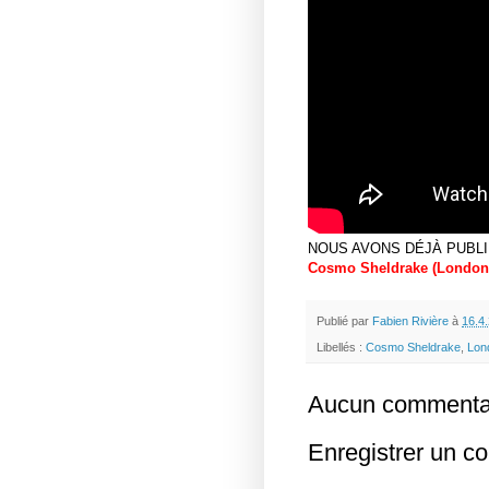
NOUS AVONS DÉJÀ PUBLI
Cosmo Sheldrake (London, 
Publié par
Fabien Rivière
à
16.4
Libellés :
Cosmo Sheldrake
,
Lon
Aucun commentai
Enregistrer un c