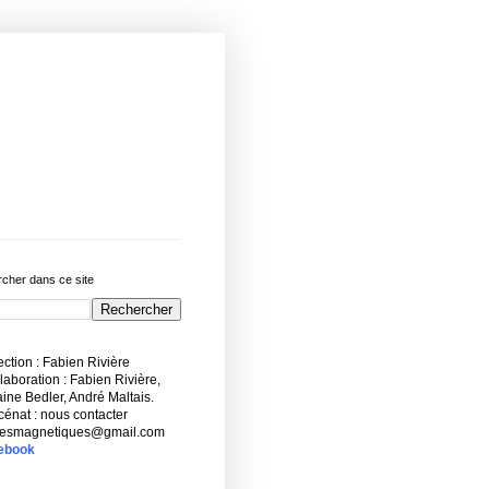
cher dans ce site
ction : Fabien Rivière
aboration : Fabien Rivière,
ne Bedler, André Maltais.
énat : nous contacter
esmagnetiques@gmail.com
ebook