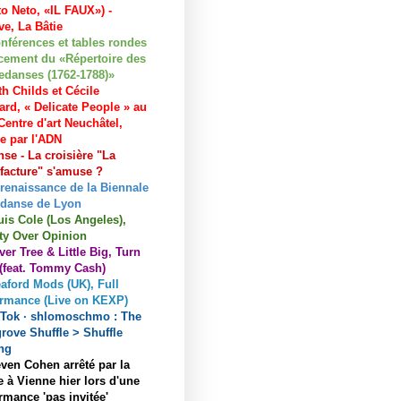
to Neto, «IL FAUX») -
e, La Bâtie
nférences et tables rondes
cement du «Répertoire des
edanses (1762-1788)»
h Childs et Cécile
ard, « Delicate People » au
entre d'art Neuchâtel,
ée par l'ADN
se - La croisière "La
acture" s'amuse ?
 renaissance de la Biennale
 danse de Lyon
uis Cole (Los Angeles),
ty Over Opinion
ver Tree & Little Big, Turn
 (feat. Tommy Cash)
aford Mods (UK), Full
ormance (Live on KEXP)
kTok · shlomoschmo : The
rove Shuffle > Shuffle
ng
ven Cohen arrêté par la
e à Vienne hier lors d'une
rmance 'pas invitée'