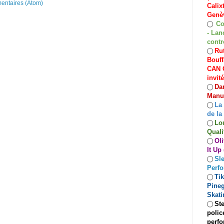
mentaires (Atom)
Calix
Genèv
Co
◯
- Lan
contr
Rut
◯
Bouff
CAN C
invit
Dan
◯
Manuf
La
◯
de la
Lo
◯
Quali
Oli
◯
It Up
Sle
◯
Perf
Ti
◯
Pineg
Skati
Ste
◯
polic
perfo