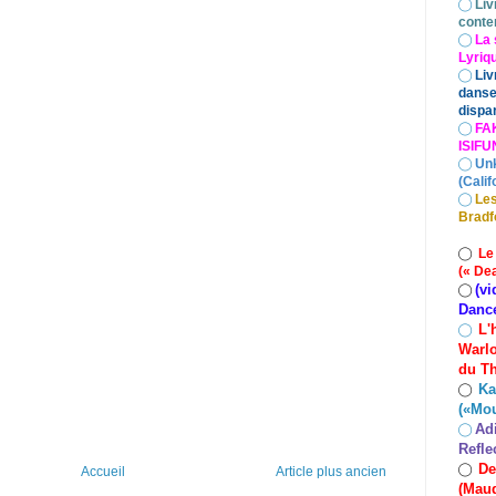
◯
Liv
conte
◯
La 
Lyriq
◯
Liv
danse
dispar
◯
FA
ISIF
◯
Un
(Calif
◯
Les
Bradf
◯
Le
(« De
(vi
◯
Danc
L'
◯
Warlo
du Th
Ka
◯
(«Mo
Ad
◯
Refle
De
◯
Accueil
Article plus ancien
(Maud