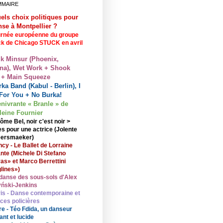
MMAIRE
els choix politiques pour
nse à Montpellier ?
rnée européenne du groupe
ck de Chicago STUCK en avril
lk Minsur (Phoenix,
na), Wet Work + Shook
 + Main Squeeze
ka Band (Kabul - Berlin), I
For You + No Burka!
enivrante « Branle » de
eine Fournier
ôme Bel, noir c'est noir >
s pour une actrice (Jolente
ersmaeker)
cy - Le Ballet de Lorraine
nte (Michele Di Stefano
ras» et Marco Berrettini
lines»)
danse des sous-sols d'Alex
ński-Jenkins
is - Danse contemporaine et
nces policières
re - Téo Fdida, un danseur
ant et lucide