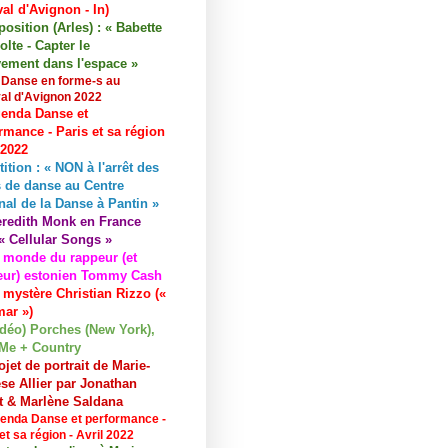
val d'Avignon - In)
osition (Arles) : « Babette
lte - Capter le
ement dans l'espace »
 Danse en forme-s au
val d'Avignon 2022
enda Danse et
rmance - Paris et sa région
 2022
tition : « NON à l'arrêt des
 de danse au Centre
nal de la Danse à Pantin »
redith Monk en France
« Cellular Songs »
 monde du rappeur (et
eur) estonien Tommy Cash
 mystère Christian Rizzo («
ar »)
idéo) Porches (New York),
Me + Country
ojet de portrait de Marie-
se Allier par Jonathan
et & Marlène Saldana
enda Danse et performance -
et sa région - Avril 2022