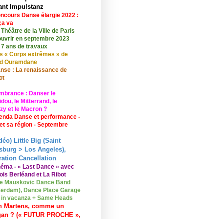
ant Impulstanz
ncours Danse élargie 2022 :
ça va
 Théâtre de la Ville de Paris
ouvrir en septembre 2023
 7 ans de travaux
s « Corps extrêmes » de
id Ouramdane
nse : La renaissance de
ot
mbrance : Danser le
ou, le Mitterrand, le
zy et le Macron ?
enda Danse et performance -
 et sa région - Septembre
déo) Little Big (Saint
sburg > Los Angeles),
ation Cancellation
néma - « Last Dance » avec
ois Berléand et La Ribot
e Mauskovic Dance Band
erdam), Dance Place Garage
o in vacanza + Same Heads
n Martens, comme un
gan ? (« FUTUR PROCHE »,