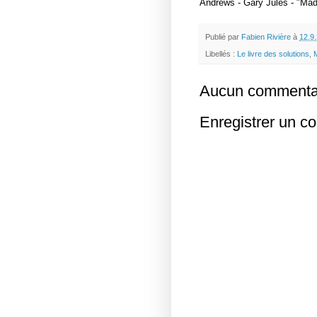
Andrews - Gary Jules - "Mad
Publié par
Fabien Rivière
à
12.9
Libellés :
Le livre des solutions
,
Aucun commentai
Enregistrer un c