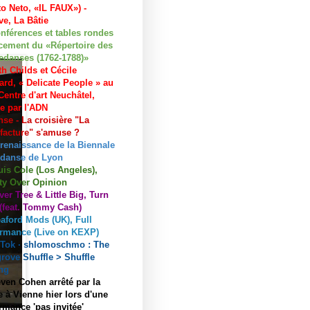
to Neto, «IL FAUX») -
e, La Bâtie
nférences et tables rondes
cement du «Répertoire des
edanses (1762-1788)»
h Childs et Cécile
ard, « Delicate People » au
entre d'art Neuchâtel,
ée par l'ADN
se - La croisière "La
acture" s'amuse ?
 renaissance de la Biennale
 danse de Lyon
uis Cole (Los Angeles),
ty Over Opinion
ver Tree & Little Big, Turn
 (feat. Tommy Cash)
aford Mods (UK), Full
ormance (Live on KEXP)
kTok · shlomoschmo : The
rove Shuffle > Shuffle
ng
ven Cohen arrêté par la
e à Vienne hier lors d'une
rmance 'pas invitée'