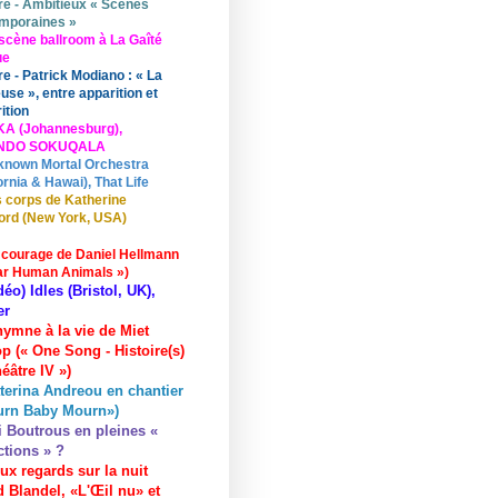
re - Ambitieux « Scènes
mporaines »
scène ballroom à La Gaîté
ue
re - Patrick Modiano : « La
use », entre apparition et
ition
KA (Johannesburg),
UNDO SOKUQALA
known Mortal Orchestra
ornia & Hawai), That Life
 corps de Katherine
ord (New York, USA)
 courage de Daniel Hellmann
ar Human Animals »)
déo) Idles (Bristol, UK),
er
hymne à la vie de Miet
p (« One Song - Histoire(s)
éâtre IV »)
terina Andreou en chantier
urn Baby Mourn»)
i Boutrous en pleines «
ctions » ?
ux regards sur la nuit
 Blandel, «L'Œil nu» et