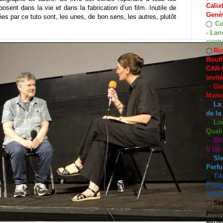
Calix
osent dans la vie et dans la fabrication d’un film. Inutile de
Genèv
es par ce tuto sont, les unes, de bon sens, les autres, plutôt
Co
◯
- Lan
contr
Rut
◯
Bouff
CAN C
invit
Dan
◯
Manuf
La
◯
de la
Lo
◯
Quali
Oli
◯
It Up
Sle
◯
Perf
Ti
◯
Pineg
Skati
Ste
◯
polic
perfo