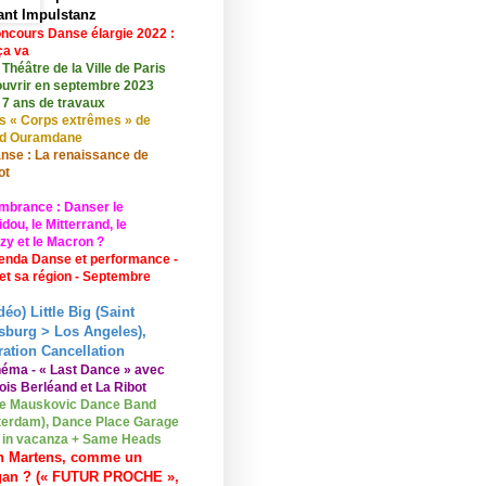
ant Impulstanz
ncours Danse élargie 2022 :
ça va
 Théâtre de la Ville de Paris
ouvrir en septembre 2023
 7 ans de travaux
s « Corps extrêmes » de
id Ouramdane
nse : La renaissance de
ot
mbrance : Danser le
ou, le Mitterrand, le
zy et le Macron ?
enda Danse et performance -
 et sa région - Septembre
déo) Little Big (Saint
sburg > Los Angeles),
ation Cancellation
néma - « Last Dance » avec
ois Berléand et La Ribot
e Mauskovic Dance Band
erdam), Dance Place Garage
o in vacanza + Same Heads
n Martens, comme un
gan ? (« FUTUR PROCHE »,