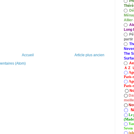
◯
Ph
Thérè
◯
Dé
Ménag
Allier
◯
Al
Long P
◯
Pé
parti
◯
Th
Never
The S
Accueil
Article plus ancien
Surfa
◯
A
mentaires (Atom)
ＡＺ Ｕ
◯
Age
Paris 
◯
Age
Paris e
◯
No
◯
Dan
meill
◯
No
◯
N
◯
Le 
(Madel
◯
Yas
Seven 
◯
(ph