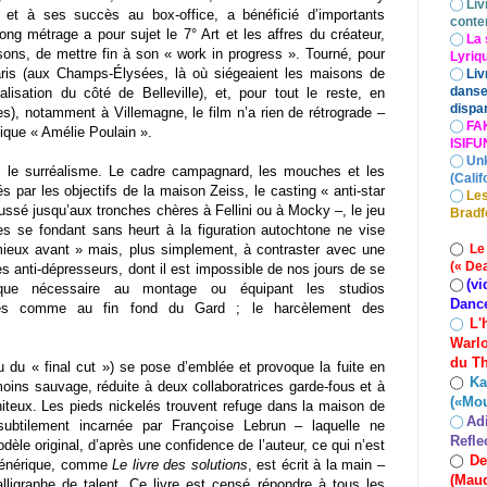
◯
Liv
) et à ses succès au box-
office, a bénéficié d’importants
conte
long métrage a pour sujet
le 7° Art et les affres du créateur,
◯
La 
isons, de mettre fin à
son « work in progress ». Tourné, pour
Lyriq
aris (aux Champs-
Élysées, là où siégeaient les maisons de
◯
Liv
danse
calisation du côté
de Belleville), et, pour tout le reste, en
dispar
nes), notamment à
Villemagne, le film n’a rien de rétrograde –
◯
FA
tique « Amélie
Poulain ».
ISIF
◯
Un
c le surréalisme. Le cadre campagnard, les mouches et les
(Calif
par les objectifs de la maison Zeiss, le casting « anti-star
◯
Les
ssé jusqu’aux tronches chères à Fellini ou à Mocky –, le jeu
Bradf
les se fondant sans heurt à la figuration autochtone ne vise
◯
Le
 mieux avant » mais, plus simplement, à contraster avec une
(« De
es anti-dépresseurs, dont il est impossible de nos jours de se
(vi
◯
ique nécessaire au montage ou équipant les studios
Danc
dres comme au fin fond du Gard ; le harcèlement des
L'
◯
Warlo
du Th
 du « final cut ») se pose d’emblée et provoque la fuite en
Ka
◯
oins sauvage, réduite à deux collaboratrices garde-fous et à
(«Mo
iteux. Les pieds nickelés trouvent refuge dans la maison de
Ad
◯
 subtilement incarnée par Françoise Lebrun – laquelle ne
Refle
èle original, d’après une confidence de l’auteur, ce qui n’est
De
◯
 générique, comme
Le livre des solutions
, est écrit à la main –
(Maud
ligraphe de talent. Ce livre est censé répondre à tous les