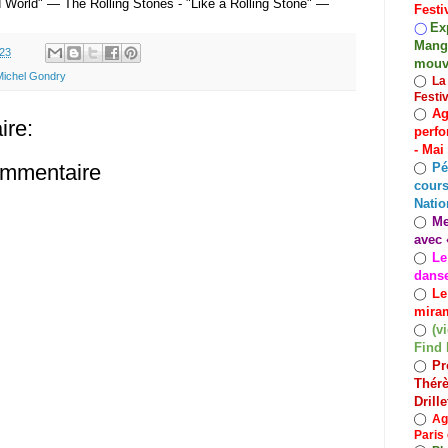
 World" — The Rolling Stones - "Like a Rolling Stone" —
Festi
Exp
◯
Mango
.23
mouv
Michel Gondry
◯
La
Festi
Ag
◯
re:
perfo
- Mai
Pé
ommentaire
◯
cours
Natio
Me
◯
avec 
Le
◯
dans
Le
◯
miram
(v
◯
Find 
Pr
◯
Thérè
Drill
◯
Ag
Paris 