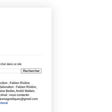
cher dans ce site
ction : Fabien Rivière
aboration : Fabien Rivière,
ne Bedler, André Maltais.
énat : nous contacter
esmagnetiques@gmail.com
ebook