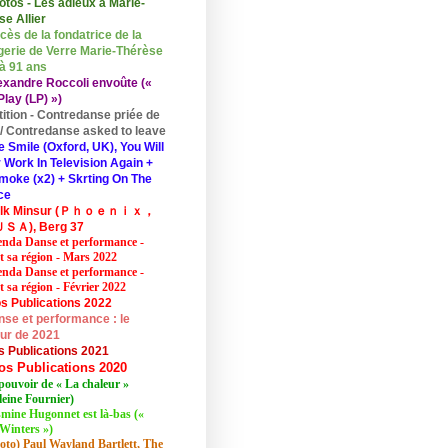
otos - Les adieux à Marie-
se Allier
cès de la fondatrice de la
erie de Verre Marie-Thérèse
 à 91 ans
exandre Roccoli envoûte («
lay (LP) »)
tition - Contredanse priée de
r / Contredanse asked to leave
e Smile (Oxford, UK), You Will
 Work In Television Again +
moke (x2) + Skrting On The
ce
elk Minsur (Ｐｈｏｅｎｉｘ，
ＳＡ), Berg 37
nda Danse et performance -
et sa région - Mars 2022
nda Danse et performance -
t sa région - Février 2022
s Publications 2022
se et performance : le
eur de 2021
s Publications 2021
os Publications 2020
pouvoir de « La chaleur »
eine Fournier)
mine Hugonnet est là-bas («
Winters »)
oto) Paul Wayland Bartlett, The