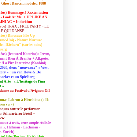
 Ghost Dancer, modeled 1888-
déos) Hommage à Xxxtentacion
 - Look At Me! + UP LIKE AN
NIAC + Indecision
vue) TRAX : FREE PARTY - LE
LE QUI DANSE
déos) Dinosaur Pile-Up
ume-Uni) - Nature Nurture
en Dächern" (sur les toits) -
ourg
déos) (featured Katerine): Jerem,
ent Rien À Branler + Alkpote,
/La Pire Interview (Konbini)
2020, deux "nouveaux" « West
tory » : un van Hove & De
aeker et un Spielberg
lm) Arte - « L'héritage de Pina
h »
danse au Festival d'Avignon Off
mas Lebrun à Hiroshima (« Ils
rien vu »)
aques contre le performer
 Schwartz au Brésil +
iew
mour à trois, cette utopie réalisée
 In », Hellman - Lachman -
, Zurich)
déo) Pile (Boston, USA), Hair