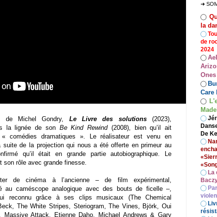
➜ SO
Qu
◯
la da
◯
Tou
de ro
2024
Ae
◯
Arizo
Ones
Bur
◯
Care 
L'
◯
Madel
◯
Jér
e) de Michel Gondry,
Le Livre des solutions
(2023),
Danse
ans la lignée de son
Be Kind Rewind
(2008), bien qu’il ait
De Ke
 « comédies dramatiques ». Le réalisateur est venu en
◯
Nan
 suite de la projection qui nous a été offerte en primeur au
encha
irmé qu’il était en grande partie autobiographique. Le
«Sier
t son rôle avec grande finesse.
«Song
◯
La 
aiter de cinéma à l’ancienne – de film expérimental,
Baczy
◯
Par
né au caméscope analogique avec des bouts de ficelle –,
viole
’hui reconnu grâce à ses clips musicaux (The Chemical
◯
Liv
Beck, The White Stripes, Steriogram, The Vines, Björk, Oui
résist
, Massive Attack, Etienne Daho, Michael Andrews & Gary