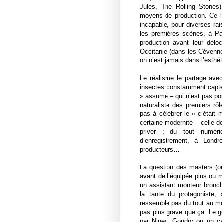
Jules, The Rolling Stones
moyens de production. Ce 
incapable, pour diverses ra
les premières scènes, à P
production avant leur délo
Occitanie (dans les Céven
on n’est jamais dans l’esthé
Le réalisme le partage ave
insectes constamment captés 
» assumé – qui n’est pas pou
naturaliste des premiers rô
pas à célébrer le « c’était
certaine modernité – celle d
priver ; du tout numér
d’enregistrement, à Lon
producteurs…
La question des masters (ou
avant de l’équipée plus ou m
un assistant monteur bronch
la tante du protagoniste,
ressemble pas du tout au mod
pas plus grave que ça. Le
par Niney, Gondry ou un cal