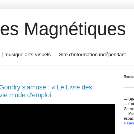
es Magnétiques
musique arts visuels — Site d'information indépendant
Recher
Gondry s'amuse : « Le Livre des
 vie mode d'emploi
— Dire
— Coll
Germai
— Méc
espac
> Fac