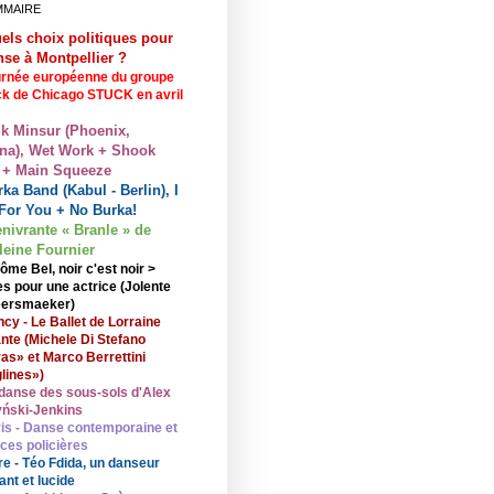
MMAIRE
els choix politiques pour
nse à Montpellier ?
rnée européenne du groupe
ck de Chicago STUCK en avril
lk Minsur (Phoenix,
na), Wet Work + Shook
 + Main Squeeze
ka Band (Kabul - Berlin), I
For You + No Burka!
enivrante « Branle » de
eine Fournier
ôme Bel, noir c'est noir >
s pour une actrice (Jolente
ersmaeker)
cy - Le Ballet de Lorraine
nte (Michele Di Stefano
ras» et Marco Berrettini
lines»)
danse des sous-sols d'Alex
ński-Jenkins
is - Danse contemporaine et
nces policières
re - Téo Fdida, un danseur
ant et lucide