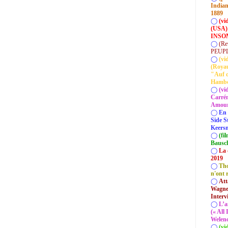
Indian
1889
◯
(vi
(USA)
INSOM
◯
(Re
PEUP
◯
(vi
(Roya
"Auf d
Hamb
◯
(vi
Carrém
Amour 
◯
En 
Side S
Keersm
◯
(fi
Bausc
◯
La 
2019
◯
Tho
n'ont 
◯
Att
Wagner
Interv
◯
L’a
(« All
Welenc
◯
(vi