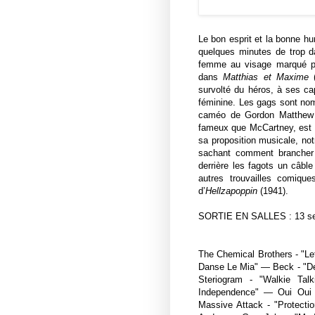
Le bon esprit et la bonne 
quelques minutes de trop d
femme au visage marqué par
dans
Matthias et Maxime
(
survolté du héros, à ses c
féminine. Les gags sont nom
caméo de Gordon Matthew 
fameux que McCartney, est é
sa proposition musicale, not
sachant comment brancher 
derrière les fagots un câbl
autres trouvailles comique
d’
Hellzapoppin
(1941).
SORTIE EN SALLES : 13 se
The Chemical Brothers - "Le
Danse Le Mia" — Beck - "Dea
Steriogram - "Walkie T
Independence" — Oui Oui 
Massive Attack - "Protect