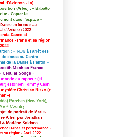
val d'Avignon - In)
osition (Arles) : « Babette
lte - Capter le
ement dans l'espace »
 Danse en forme-s au
val d'Avignon 2022
enda Danse et
rmance - Paris et sa région
 2022
tition : « NON à l'arrêt des
 de danse au Centre
nal de la Danse à Pantin »
redith Monk en France
« Cellular Songs »
 monde du rappeur (et
eur) estonien Tommy Cash
 mystère Christian Rizzo («
ar »)
idéo) Porches (New York),
Me + Country
ojet de portrait de Marie-
se Allier par Jonathan
et & Marlène Saldana
enda Danse et performance -
et sa région - Avril 2022