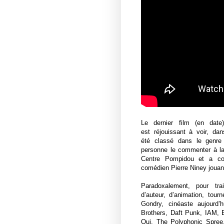
Le dernier film (en dat
est
réjouissant à voir, d
été
classé dans le genre
personne
le commenter à la
Centre
Pompidou et a conf
comédien
Pierre Niney jouan
Paradoxalement, pour tr
d’auteur,
d’animation, tour
Gondry,
cinéaste aujourd
Brothers, Daft Punk, IAM, 
Oui, The Polyphonic Spree