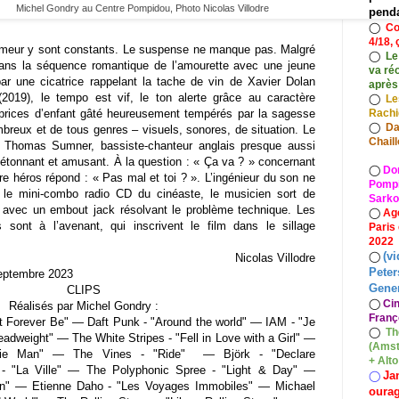
Michel Gondry au Centre Pompidou, Photo Nicolas Villodre
pend
◯
Co
.
4/18, 
humeur y sont constants. Le suspense ne manque pas. Malgré
◯
Le
ans la séquence romantique de l’amourette avec une jeune
va ré
 une cicatrice rappelant la tache de vin de Xavier Dolan
après
2019), le tempo est vif, le ton alerte grâce au caractère
◯
Le
Rach
aprices d’enfant gâté heureusement tempérés par la sagesse
◯
Da
breux et de tous genres – visuels, sonores, de situation. Le
Chaill
Thomas Sumner, bassiste-chanteur anglais presque aussi
tonnant et amusant. À la question : « Ça va ? » concernant
◯
Do
re héros répond : « Pas mal et toi ? ». L’ingénieur du son ne
Pompid
le mini-combo radio CD du cinéaste, le musicien sort de
Sarko
e avec un embout jack résolvant le problème technique. Les
◯
Ag
s sont à l’avenant, qui inscrivent le film dans le sillage
Paris
2022
(vi
◯
Nicolas Villodre
Peter
ptembre 2023
Gener
CLIPS
◯
Ci
Réalisés par Michel Gondry :
Franç
t Forever Be" — Daft Punk - "Around the world" — IAM - "Je
◯
Th
dweight" — The White Stripes - "Fell in Love with a Girl" —
(Amst
alkie Man" — The Vines - "Ride" — Björk - "Declare
+ Alt
- "La Ville" — The Polyphonic Spree - "Light & Day"
—
Ja
◯
ion" — Etienne Daho - "Les Voyages Immobiles" — Michael
oura