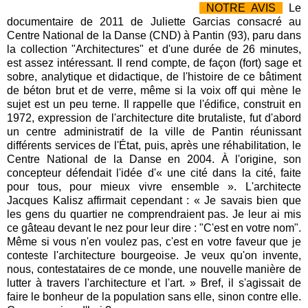
NOTRE AVIS
Le
documentaire de 2011 de Juliette Garcias consacré au
Centre National de la Danse (CND) à Pantin (93), paru dans
la collection "Architectures" et d'une durée de 26 minutes,
est assez intéressant. Il rend compte, de façon (fort) sage et
sobre, analytique et didactique, de l'histoire de ce bâtiment
de béton brut et de verre, même si la voix off qui mène le
sujet est un peu terne. Il rappelle que l'édifice, construit en
1972, expression de l'architecture dite brutaliste, fut d'abord
un centre administratif de la ville de Pantin réunissant
différents services de l'État, puis, après une réhabilitation, le
Centre National de la Danse en 2004. À l'origine, son
concepteur défendait l'idée d'« une cité dans la cité, faite
pour tous, pour mieux vivre ensemble ». L'architecte
Jacques Kalisz affirmait cependant : « Je savais bien que
les gens du quartier ne comprendraient pas. Je leur ai mis
ce gâteau devant le nez pour leur dire : "C'est en votre nom".
Même si vous n'en voulez pas, c'est en votre faveur que je
conteste l'architecture bourgeoise. Je veux qu'on invente,
nous, contestataires de ce monde, une nouvelle manière de
lutter à travers l'architecture et l'art. » Bref, il s'agissait de
faire le bonheur de la population sans elle, sinon contre elle.