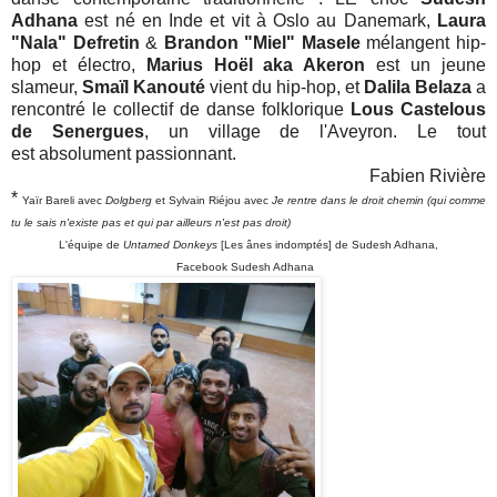
Adhana
est né en Inde et vit à Oslo au Danemark,
Laura
"Nala" Defretin
&
Brandon "Miel" Masele
mélangent hip-
hop et électro,
Marius Hoël aka Akeron
est un jeune
slameur,
Smaïl Kanouté
vient du hip-hop, et
Dalila Belaza
a
rencontré le collectif de danse folklorique
Lous Castelous
de Senergues
, un village de
l'Aveyron. Le tout
est
absolument passionnant.
Fabien Rivière
*
Yaïr Bareli avec
Dolgberg
et Sylvain Riéjou avec
Je rentre dans le droit chemin (qui comme
tu le sais n'existe pas et qui par ailleurs n'est pas droit)
L'équipe de
Untamed Donkeys
[Les ânes indomptés] de Sudesh Adhana,
Facebook
Sudesh Adhana