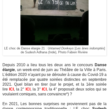
LE choc de Danse élargie 21 :
Untamed Donkeys
[
Les ânes indomptés
]
de Sudesh Adhana (Inde), Photo Fabien Rivière
Depuis 2010 a lieu tous les deux ans le concours
Danse
élargie
, un week-end de juin au Théâtre de la Ville à Paris.
L'édition 2020 n'ayant pu se dérouler à cause du Covid-19 a
été remplacée par quatre soirées distinctes en septembre
2021. Quel bilan en tirer (sur le projet, et la 1ère soirée
lire
ICI
, la 2°
ICI
, la 3°
ICI
, la 4° proposait deux solos qui se
voulaient comiques, sans convaincre*) ?
En 2021, Les bonnes surprises ne proviennent pas de la
danse contemporaine traditionnelle : LE choc
Sudesh