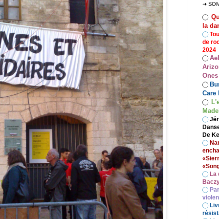
➜ SO
Qu
◯
la da
◯
Tou
de ro
2024
Ae
◯
Arizo
Ones
Bur
◯
Care 
L'
◯
Madel
◯
Jér
Danse
De Ke
◯
Nan
encha
«Sier
«Song
◯
La 
Baczy
◯
Par
viole
◯
Liv
résist