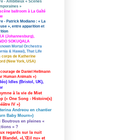
re - Ambitieux « Scènes
mporaines »
scène ballroom à La Gaîté
ue
re - Patrick Modiano : « La
use », entre apparition et
ition
KA (Johannesburg),
UNDO SOKUQALA
known Mortal Orchestra
ornia & Hawai), That Life
 corps de Katherine
ord (New York, USA)
 courage de Daniel Hellmann
ar Human Animals »)
déo) Idles (Bristol, UK),
er
hymne à la vie de Miet
p (« One Song - Histoire(s)
éâtre IV »)
terina Andreou en chantier
urn Baby Mourn»)
i Boutrous en pleines «
ctions » ?
ux regards sur la nuit
 Blandel, «L'Œil nu» et