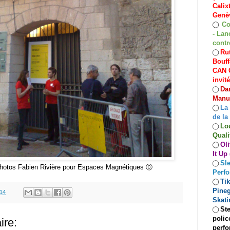
Calix
Genèv
Co
◯
- Lan
contr
Rut
◯
Bouff
CAN C
invit
Dan
◯
Manuf
La
◯
de la
Lo
◯
Quali
Oli
◯
It Up
Sle
◯
, Photos Fabien Rivière pour Espaces Magnétiques ⓒ
Perf
Ti
◯
Pineg
.14
Skati
Ste
◯
polic
re:
perfo