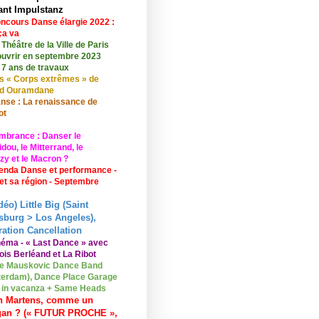
ant Impulstanz
ncours Danse élargie 2022 :
ça va
 Théâtre de la Ville de Paris
ouvrir en septembre 2023
 7 ans de travaux
s « Corps extrêmes » de
id Ouramdane
nse : La renaissance de
ot
mbrance : Danser le
ou, le Mitterrand, le
zy et le Macron ?
enda Danse et performance -
 et sa région - Septembre
déo) Little Big (Saint
sburg > Los Angeles),
ation Cancellation
néma - « Last Dance » avec
ois Berléand et La Ribot
e Mauskovic Dance Band
erdam), Dance Place Garage
o in vacanza + Same Heads
n Martens, comme un
gan ? (« FUTUR PROCHE »,