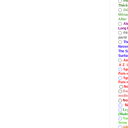
◯
Ph
Thérè
◯
Dé
Ménag
Allier
◯
Al
Long P
◯
Pé
parti
◯
Th
Never
The S
Surfa
◯
A
ＡＺ Ｕ
◯
Age
Paris 
◯
Age
Paris e
◯
No
◯
Dan
meill
◯
No
◯
N
◯
Le 
(Madel
◯
Yas
Seven 
◯
(ph