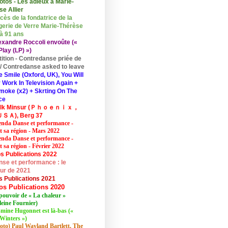
otos - Les adieux à Marie-
se Allier
cès de la fondatrice de la
erie de Verre Marie-Thérèse
 à 91 ans
exandre Roccoli envoûte («
lay (LP) »)
tition - Contredanse priée de
r / Contredanse asked to leave
e Smile (Oxford, UK), You Will
 Work In Television Again +
moke (x2) + Skrting On The
ce
elk Minsur (Ｐｈｏｅｎｉｘ，
ＳＡ), Berg 37
nda Danse et performance -
et sa région - Mars 2022
nda Danse et performance -
t sa région - Février 2022
s Publications 2022
se et performance : le
eur de 2021
s Publications 2021
os Publications 2020
pouvoir de « La chaleur »
eine Fournier)
mine Hugonnet est là-bas («
Winters »)
oto) Paul Wayland Bartlett, The