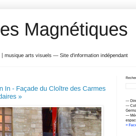
es Magnétiques
musique arts visuels — Site d'information indépendant
Recher
on In - Façade du Cloître des Carmes
daires »
— Dire
— Coll
Germai
— Méc
espac
> Fac