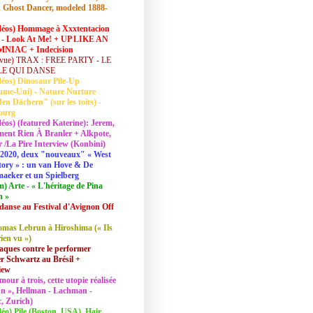
 Ghost Dancer, modeled 1888-
déos) Hommage à Xxxtentacion
 - Look At Me! + UP LIKE AN
NIAC + Indecision
vue) TRAX : FREE PARTY - LE
LE QUI DANSE
déos) Dinosaur Pile-Up
ume-Uni) - Nature Nurture
en Dächern" (sur les toits) -
ourg
déos) (featured Katerine): Jerem,
ent Rien À Branler + Alkpote,
/La Pire Interview (Konbini)
2020, deux "nouveaux" « West
tory » : un van Hove & De
aeker et un Spielberg
lm) Arte - « L'héritage de Pina
h »
danse au Festival d'Avignon Off
mas Lebrun à Hiroshima (« Ils
rien vu »)
aques contre le performer
 Schwartz au Brésil +
iew
mour à trois, cette utopie réalisée
 In », Hellman - Lachman -
, Zurich)
déo) Pile (Boston, USA), Hair