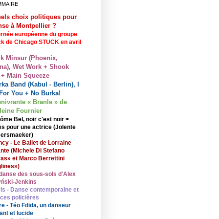
MMAIRE
els choix politiques pour
nse à Montpellier ?
rnée européenne du groupe
ck de Chicago STUCK en avril
lk Minsur (Phoenix,
na), Wet Work + Shook
 + Main Squeeze
ka Band (Kabul - Berlin), I
For You + No Burka!
enivrante « Branle » de
eine Fournier
ôme Bel, noir c'est noir >
s pour une actrice (Jolente
ersmaeker)
cy - Le Ballet de Lorraine
nte (Michele Di Stefano
ras» et Marco Berrettini
lines»)
danse des sous-sols d'Alex
ński-Jenkins
is - Danse contemporaine et
nces policières
re - Téo Fdida, un danseur
ant et lucide