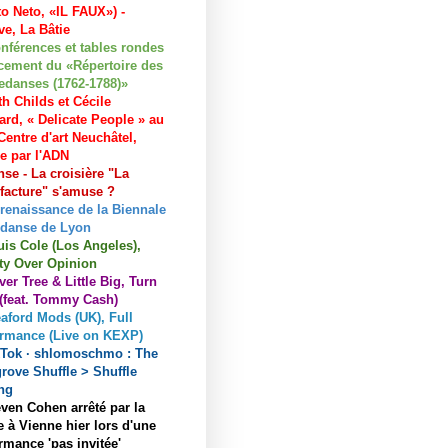
to Neto, «IL FAUX») -
e, La Bâtie
nférences et tables rondes
cement du «Répertoire des
edanses (1762-1788)»
h Childs et Cécile
ard, « Delicate People » au
entre d'art Neuchâtel,
ée par l'ADN
se - La croisière "La
acture" s'amuse ?
 renaissance de la Biennale
 danse de Lyon
uis Cole (Los Angeles),
ty Over Opinion
ver Tree & Little Big, Turn
 (feat. Tommy Cash)
aford Mods (UK), Full
ormance (Live on KEXP)
kTok · shlomoschmo : The
rove Shuffle > Shuffle
ng
ven Cohen arrêté par la
e à Vienne hier lors d'une
rmance 'pas invitée'