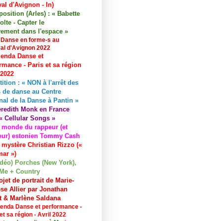
val d'Avignon - In)
osition (Arles) : « Babette
lte - Capter le
ement dans l'espace »
 Danse en forme-s au
val d'Avignon 2022
enda Danse et
rmance - Paris et sa région
 2022
tition : « NON à l'arrêt des
 de danse au Centre
nal de la Danse à Pantin »
redith Monk en France
« Cellular Songs »
 monde du rappeur (et
eur) estonien Tommy Cash
 mystère Christian Rizzo («
ar »)
idéo) Porches (New York),
Me + Country
ojet de portrait de Marie-
se Allier par Jonathan
et & Marlène Saldana
enda Danse et performance -
et sa région - Avril 2022