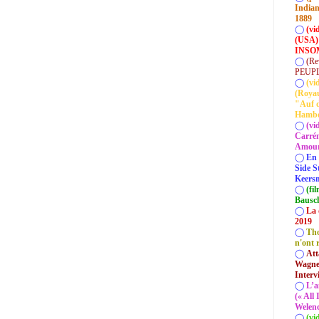
Indian
1889
◯
(vi
(USA)
INSOM
◯
(Re
PEUP
◯
(vi
(Roya
"Auf d
Hamb
◯
(vi
Carrém
Amour 
◯
En 
Side S
Keersm
◯
(fi
Bausc
◯
La 
2019
◯
Tho
n'ont 
◯
Att
Wagner
Interv
◯
L’a
(« All
Welenc
◯
(vi