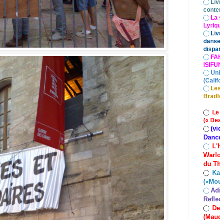
◯
Liv
conte
◯
La 
Lyriq
◯
Liv
danse
dispar
◯
FA
ISIF
◯
Un
(Calif
◯
Les
Bradf
◯
Le
(« De
(vi
◯
Danc
L'
◯
Warlo
du Th
Ka
◯
(«Mo
Ad
◯
Refle
De
◯
(Maud