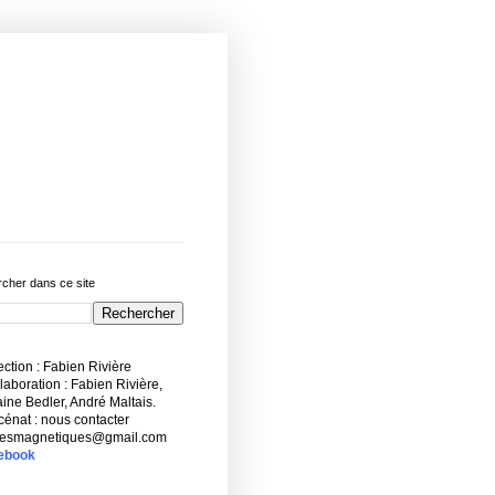
cher dans ce site
ction : Fabien Rivière
aboration : Fabien Rivière,
ne Bedler, André Maltais.
énat : nous contacter
esmagnetiques@gmail.com
ebook