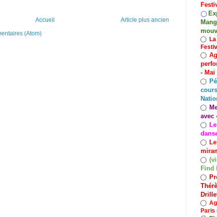
Festi
Exp
◯
Accueil
Article plus ancien
Mango
mouv
mentaires (Atom)
◯
La
Festi
Ag
◯
perfo
- Mai
Pé
◯
cours
Natio
Me
◯
avec 
Le
◯
dans
Le
◯
miram
(v
◯
Find 
Pr
◯
Thérè
Drill
◯
Ag
Paris 