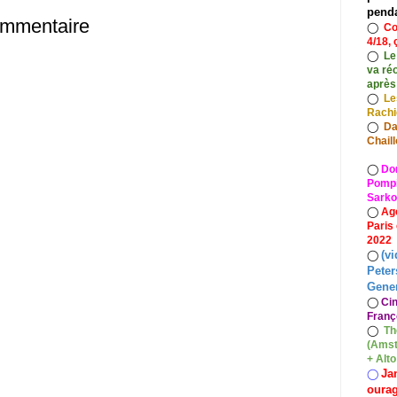
pend
ommentaire
◯
Co
4/18, 
◯
Le
va ré
après
◯
Le
Rach
◯
Da
Chaill
◯
Do
Pompid
Sarko
◯
Ag
Paris
2022
(vi
◯
Peter
Gener
◯
Ci
Franç
◯
Th
(Amst
+ Alt
Ja
◯
oura